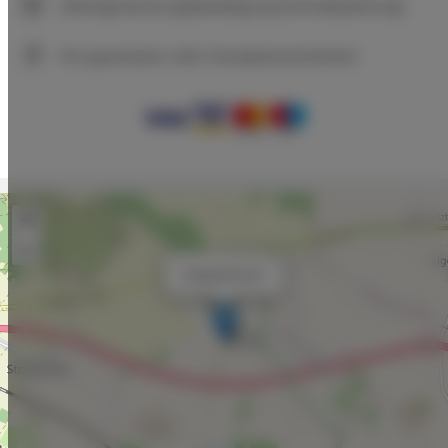
Sofortige Buchungsbestätigung (Onlinebezahlung)
Wir garantieren volle Transaktionssicherheit
+
−
×
Doppelzimmer