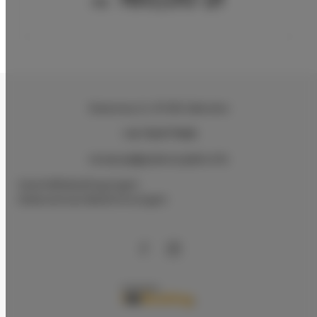
Ab
Stawowa, 9
, 47-330 Zakrzów
+48 782977888
recepcja@palaclucjabb.info
Geschäftsbedingungen
Datenschutz-Bestimmungen