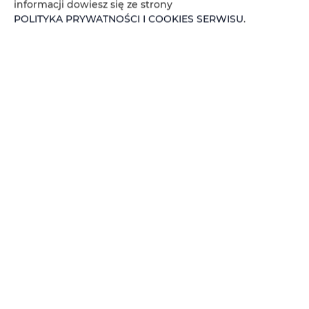
SELF CHECK-IN BED AND
informacji dowiesz się ze strony
POLITYKA PRYWATNOŚCI I COOKIES SERWISU
.
BREAKFAST
SPRAWDŹ DOSTĘPNOŚĆ